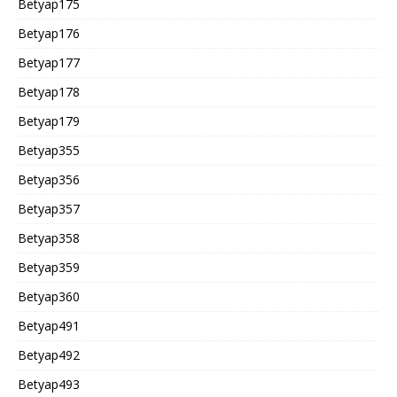
Betyap175
Betyap176
Betyap177
Betyap178
Betyap179
Betyap355
Betyap356
Betyap357
Betyap358
Betyap359
Betyap360
Betyap491
Betyap492
Betyap493