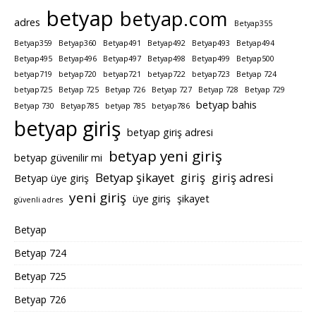
betyap
betyap.com
adres
Betyap355
Betyap359
Betyap360
Betyap491
Betyap492
Betyap493
Betyap494
Betyap495
Betyap496
Betyap497
Betyap498
Betyap499
Betyap500
betyap719
betyap720
betyap721
betyap722
betyap723
Betyap 724
betyap725
Betyap 725
Betyap 726
Betyap 727
Betyap 728
Betyap 729
betyap bahis
Betyap 730
Betyap785
betyap 785
betyap786
betyap giriş
betyap giriş adresi
betyap yeni giriş
betyap güvenilir mi
Betyap şikayet
giriş
giriş adresi
Betyap üye giriş
yeni giriş
üye giriş
şikayet
güvenli adres
Betyap
Betyap 724
Betyap 725
Betyap 726