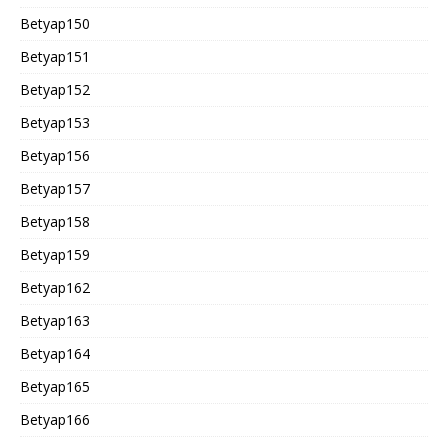
Betyap150
Betyap151
Betyap152
Betyap153
Betyap156
Betyap157
Betyap158
Betyap159
Betyap162
Betyap163
Betyap164
Betyap165
Betyap166