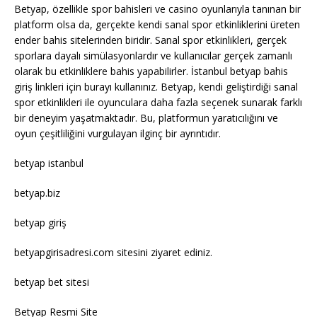
Betyap, özellikle spor bahisleri ve casino oyunlarıyla tanınan bir
platform olsa da, gerçekte kendi sanal spor etkinliklerini üreten
ender bahis sitelerinden biridir. Sanal spor etkinlikleri, gerçek
sporlara dayalı simülasyonlardır ve kullanıcılar gerçek zamanlı
olarak bu etkinliklere bahis yapabilirler.
İstanbul betyap bahis
giriş linkleri için burayı kullanınız.
Betyap, kendi geliştirdiği sanal
spor etkinlikleri ile oyunculara daha fazla seçenek sunarak farklı
bir deneyim yaşatmaktadır. Bu, platformun yaratıcılığını ve
oyun çeşitliliğini vurgulayan ilginç bir ayrıntıdır.
betyap istanbul
betyap.biz
betyap giriş
betyapgirisadresi.com
sitesini ziyaret ediniz.
betyap bet sitesi
Betyap Resmi Site