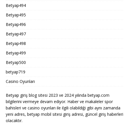
Betyap494
Betyap495
Betyap496
Betyap497
Betyap498
Betyap499
Betyap500
betyap719
Casino Oyunları
Betyap giriş blog sitesi 2023 ve 2024 yılında
betyap.com
bilgilerini vermeye devam ediyor. Haber ve makaleler spor
bahisleri ve casino oyunları ile ilgili olabildiği gibi aynı zamanda
yeni adres, betyap mobil sitesi
giriş adresi
, güncel giriş haberleri
olacaktır.