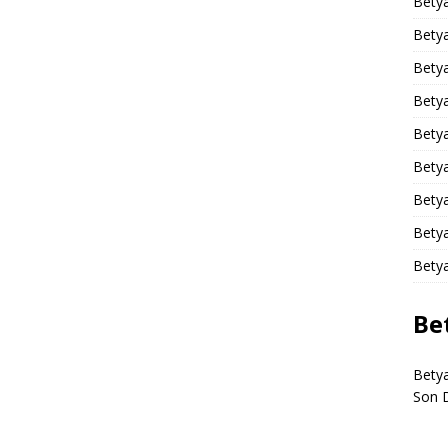
Betya
Betya
Betya
Betya
Bety
Betya
Betya
Betya
Betya
Be
Betya
Son D