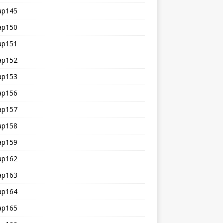
ap145
ap150
ap151
ap152
ap153
ap156
ap157
ap158
ap159
ap162
ap163
ap164
ap165