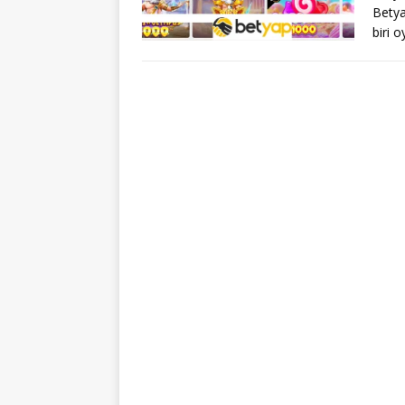
Betya
biri o