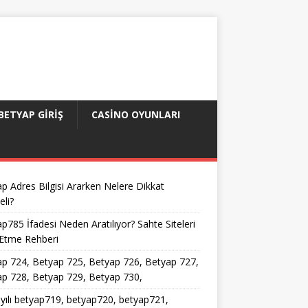
BETYAP GIRIŞ
CASINO OYUNLARI
p Adres Bilgisi Ararken Nelere Dikkat
eli?
p785 İfadesi Neden Aratılıyor? Sahte Siteleri
 Etme Rehberi
p 724, Betyap 725, Betyap 726, Betyap 727,
p 728, Betyap 729, Betyap 730,
yılı betyap719, betyap720, betyap721,