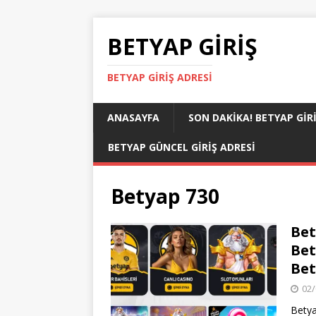
BETYAP GIRIŞ
BETYAP GIRIŞ ADRESI
ANASAYFA
SON DAKIKA! BETYAP GIR
BETYAP GÜNCEL GIRIŞ ADRESI
Betyap 730
Bet
Bet
Bet
02/
Betya