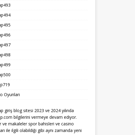
ap493
ap494
ap495
ap496
ap497
ap498
ap499
ap500
ap719
o Oyunları
p giriş blog sitesi 2023 ve 2024 yılında
ap.com
bilgilerini vermeye devam ediyor.
 ve makaleler spor bahisleri ve casino
rı ile ilgili olabildiği gibi aynı zamanda yeni