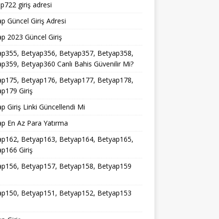
p722 giriş adresi
p Güncel Giriş Adresi
p 2023 Güncel Giriş
ap355, Betyap356, Betyap357, Betyap358,
p359, Betyap360 Canlı Bahis Güvenilir Mi?
ap175, Betyap176, Betyap177, Betyap178,
p179 Giriş
p Giriş Linki Güncellendi Mi
p En Az Para Yatırma
ap162, Betyap163, Betyap164, Betyap165,
p166 Giriş
ap156, Betyap157, Betyap158, Betyap159
ap150, Betyap151, Betyap152, Betyap153