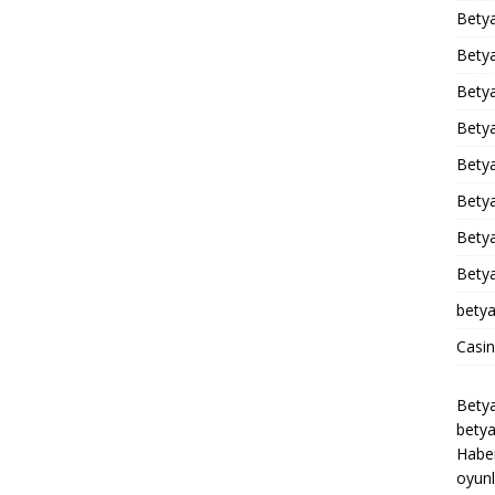
Bety
Bety
Bety
Bety
Bety
Bety
Bety
Bety
bety
Casin
Betya
bety
Haber
oyunla