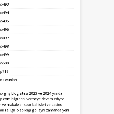
ap493
ap494
ap495
ap496
ap497
ap498
ap499
ap500
ap719
o Oyunları
p giriş blog sitesi 2023 ve 2024 yılında
ap.com
bilgilerini vermeye devam ediyor.
 ve makaleler spor bahisleri ve casino
rı ile ilgili olabildiği gibi aynı zamanda yeni