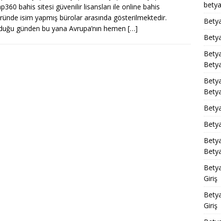
betya
360 bahis sitesi güvenilir lisansları ile online bahis
ründe isim yapmış bürolar arasında gösterilmektedir.
Betya
duğu günden bu yana Avrupa’nın hemen
[…]
Betya
Bety
Betya
Bety
Betya
Betya
Betya
Bety
Betya
Bety
Giriş
Bety
Giriş