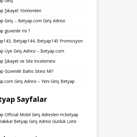
p Giriş
p Şikayet Yöntemleri
p Giriş – Betyap.com Giriş Adresi
p güvenilir mi ?
ap143, Betyap144, Betyap145 Promosyon
p Üye Giriş Adresi – Betyap.com
p Şikayet ve Site İncelemesi
p Güvenilir Bahis Sitesi Mi?
p.com Giriş Adresi – Yeni Giriş Betyap
tyap Sayfalar
p Official Mobil Giriş Adresleri m.betyap
akika! Betyap Giriş Adresi Günlük Liste