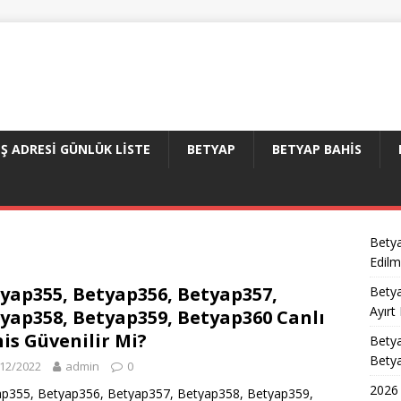
IŞ ADRESI GÜNLÜK LISTE
BETYAP
BETYAP BAHIS
Betya
Edilm
yap355, Betyap356, Betyap357,
Betya
Ayırt
yap358, Betyap359, Betyap360 Canlı
is Güvenilir Mi?
Betya
Betya
12/2022
admin
0
2026 
p355, Betyap356, Betyap357, Betyap358, Betyap359,