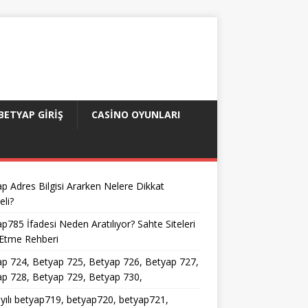
BETYAP GIRIŞ
CASINO OYUNLARI
p Adres Bilgisi Ararken Nelere Dikkat
eli?
p785 İfadesi Neden Aratılıyor? Sahte Siteleri
 Etme Rehberi
p 724, Betyap 725, Betyap 726, Betyap 727,
p 728, Betyap 729, Betyap 730,
yılı betyap719, betyap720, betyap721,