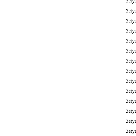
Bety
Bety
Bety
Bety
Bety
Bety
Bety
Bety
Bety
Bety
Bety
Bety
Bety
Bety