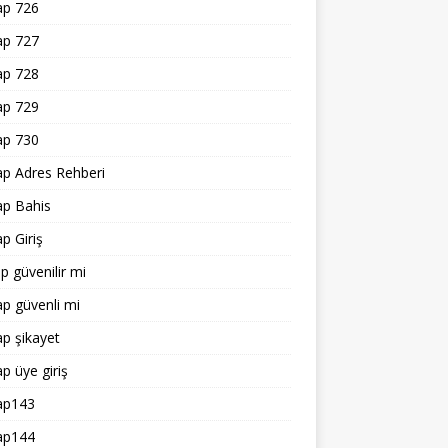
ap 726
ap 727
ap 728
ap 729
ap 730
p Adres Rehberi
ap Bahis
p Giriş
p güvenilir mi
p güvenli mi
p şikayet
p üye giriş
ap143
ap144