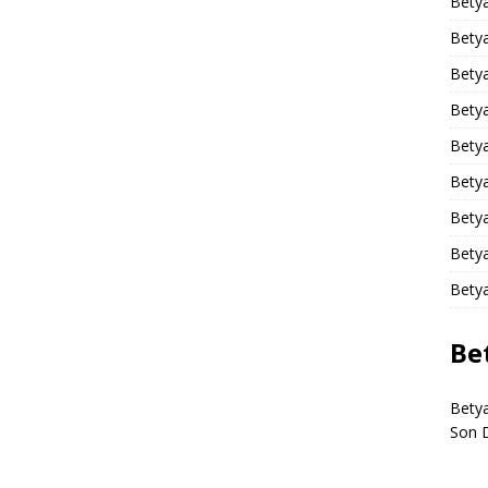
Betya
Betya
Betya
Betya
Bety
Betya
Betya
Betya
Betya
Be
Betya
Son D