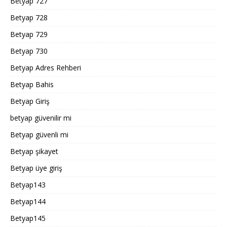
Betyap 727
Betyap 728
Betyap 729
Betyap 730
Betyap Adres Rehberi
Betyap Bahis
Betyap Giriş
betyap güvenilir mi
Betyap güvenli mi
Betyap şikayet
Betyap üye giriş
Betyap143
Betyap144
Betyap145