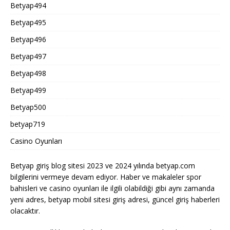
Betyap494
Betyap495
Betyap496
Betyap497
Betyap498
Betyap499
Betyap500
betyap719
Casino Oyunları
Betyap giriş blog sitesi 2023 ve 2024 yılında
betyap.com
bilgilerini vermeye devam ediyor. Haber ve makaleler spor
bahisleri ve casino oyunları ile ilgili olabildiği gibi aynı zamanda
yeni adres, betyap mobil sitesi
giriş adresi
, güncel giriş haberleri
olacaktır.