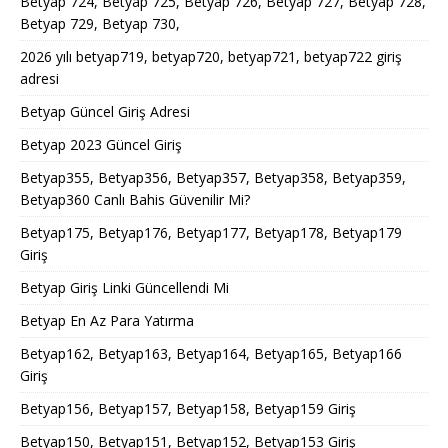
Betyap 724, Betyap 725, Betyap 726, Betyap 727, Betyap 728,
Betyap 729, Betyap 730,
2026 yılı betyap719, betyap720, betyap721, betyap722 giriş
adresi
Betyap Güncel Giriş Adresi
Betyap 2023 Güncel Giriş
Betyap355, Betyap356, Betyap357, Betyap358, Betyap359,
Betyap360 Canlı Bahis Güvenilir Mi?
Betyap175, Betyap176, Betyap177, Betyap178, Betyap179
Giriş
Betyap Giriş Linki Güncellendi Mi
Betyap En Az Para Yatırma
Betyap162, Betyap163, Betyap164, Betyap165, Betyap166
Giriş
Betyap156, Betyap157, Betyap158, Betyap159 Giriş
Betyap150, Betyap151, Betyap152, Betyap153 Giriş